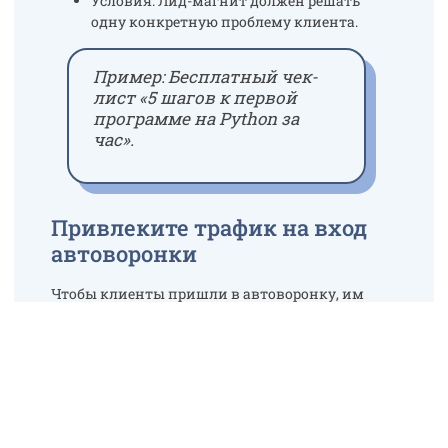
Условия: Лид-магнит должен решать
одну конкретную проблему клиента.
Пример:
Бесплатный чек-
лист «5 шагов к первой
программе на Python за
час».
Привлеките трафик на вход
автоворонки
Чтобы клиенты пришли в автоворонку, им
нужно узнать о вашем предложении.
Используйте:
Таргетированную рекламу: Соцсети,
например, Facebook, Instagram, TikTok.
Контекстную рекламу: Google Ads,
Яндекс.Директ.