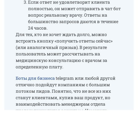
Если ответ не удовлетворит клиента
полностью, он может отправить в чат бот
вопрос реальному врачу. Ответы на
большинство запросов даются в течение
24 часов.
Для тех, кто не хочет ждать долго, можно
встроить кнопку «получить ответы сейчас»
(или аналогичный призыв). В результате
пользователь может рассчитывать на
медицинскую консультацию с врачом за
определенную плату.
Боты для бизнеса
telegram или любой другой
отлично подойдут компаниям с большим
потоком лидов. Понятно, что не все из них
станут клиентами, купив ваш продукт, но
взаимодействовать менеджерам отдела
продаж приходится с каждым. Изменить
ситуацию можно с помощью бота, который
возьмет на себя
квалификацию лидов
. В этом
случае все входящие заявки будут отработаны
по максимуму. Схема взаимодействия будет